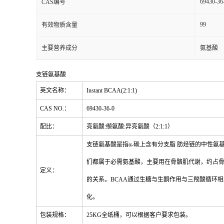
69430-36
CAS编号
99
有效物质含量
主要营养成分
氨基酸
支链氨基酸
英文名称：
Instant BCAA(2:1:1)
CAS NO.：
69430-36-0
配比：
亮氨酸:缬氨酸:异亮氨酸（2:1:1）
支链氨基酸是指α-碳上含有分支脂 肪烃链的中性氨基
们都属于必需氨基酸，主要用在骨骼肌代谢，约占骨
定义：
的关系。BCAA通过生糖与生酮作用与三羧酸循环相
化。
包装规格：
25KG全纸桶，可以根据客户要求包装。