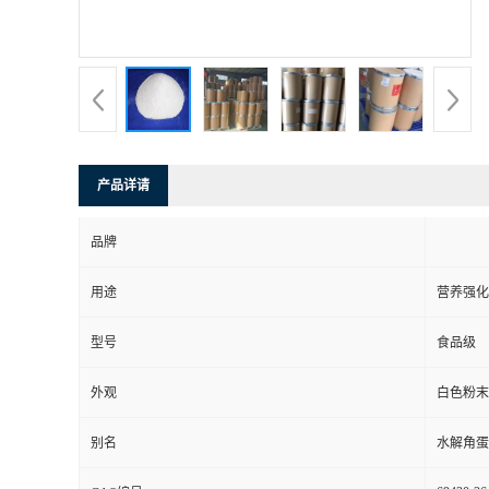
产品详请
品牌
用途
营养强化
型号
食品级
外观
白色粉末
别名
水解角蛋