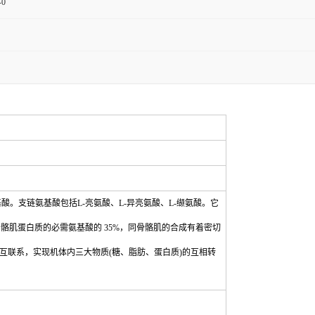
-0
酸。支链氨基酸包括L-亮氨酸、L-异亮氨酸、L-缬氨酸。它
骼肌蛋白质的必需氨基酸的 35%，同骨骼肌的合成有着密切
互联系，实现机体内三大物质(糖、脂肪、蛋白质)的互相转