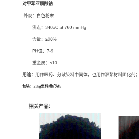
对甲苯亚磺酸钠
外观：白色粉末
沸点：340oC at 760 mmHg
含量：≥98%
PH值：7-9
重金属：≤10
用途：
用作医药、分散染料中间体，也用作灌浆材料固化剂
包装
：
25kg塑料编织袋。
相关产品：