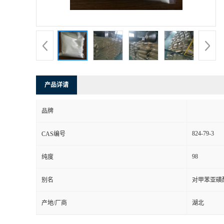
产品详请
品牌
824-79-3
CAS编号
98
纯度
别名
对甲苯亚磺
产地/厂商
湖北