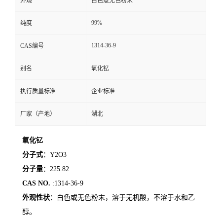
外观
白色憃无色粉末
99%
纯度
1314-36-9
CAS编号
别名
氧化钇
执行质量标准
企业标准
厂家（产地）
湖北
氧化钇
分子式
：
Y2O3
分子量
：
225.82
CAS NO.
:1314-36-9
外观性状
：白色或无色粉末，溶于无机酸，不溶于水和乙
醇。