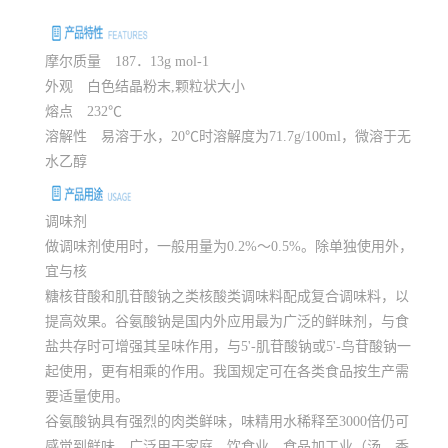
摩尔质量 187．13g mol-1
外观 白色结晶粉末,颗粒状大小
熔点 232℃
溶解性 易溶于水，20℃时溶解度为71.7g/100ml，微溶于无
水乙醇
调味剂
做调味剂使用时，一般用量为0.2%～0.5%。除单独使用外，
宜与核
糖核苷酸和肌苷酸钠之类核酸类调味料配成复合调味料，以
提高效果。谷氨酸钠是国内外应用最为广泛的鲜昧剂，与食
盐共存时可增强其呈味作用，与5'-肌苷酸钠或5'-鸟苷酸钠一
起使用，更有相乘的作用。我国规定可在各类食品按生产需
要适量使用。
谷氨酸钠具有强烈的肉类鲜味，味精用水稀释至3000倍仍可
感觉到鲜味，广泛用于家庭，饮食业、食品加工业（汤、香