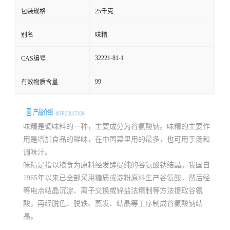
包装规格
25千克
别名
味精
32221-81-1
CAS编号
99
有效物质含量
味精是调味料的一种，主要成分为谷氨酸钠。味精的主要作
用是增加食品的鲜味，在中国菜里用的最多，也可用于汤和
调味汁。
味精是指以粮食为原料经发酵提纯的谷氨酸钠结晶。我国自
1965
年以来已全部采用糖质或淀粉原料生产谷氨酸，然后经
等电点结晶沉淀、离子交换或锌盐法精制等方法提取谷氨
酸，再经脱色、脱铁、蒸发、结晶等工序制成谷氨酸钠结
晶。