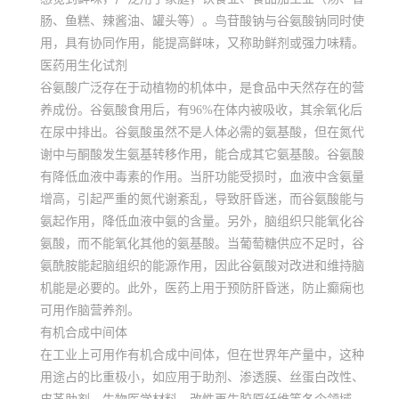
肠、鱼糕、辣酱油、罐头等）。鸟苷酸钠与谷氨酸钠同时使
用，具有协同作用，能提高鲜味，又称助鲜剂或强力味精。
医药用生化试剂
谷氨酸广泛存在于动植物的机体中，是食品中天然存在的营
养成份。谷氨酸食用后，有96%在体内被吸收，其余氧化后
在尿中排出。谷氨酸虽然不是人体必需的氨基酸，但在氮代
谢中与酮酸发生氨基转移作用，能合成其它氨基酸。谷氨酸
有降低血液中毒素的作用。当肝功能受损时，血液中含氨量
增高，引起严重的氮代谢紊乱，导致肝昏迷，而谷氨酸能与
氨起作用，降低血液中氨的含量。另外，脑组织只能氧化谷
氨酸，而不能氧化其他的氨基酸。当葡萄糖供应不足时，谷
氨酰胺能起脑组织的能源作用，因此谷氨酸对改进和维持脑
机能是必要的。此外，医药上用于预防肝昏迷，防止癫痫也
可用作脑营养剂。
有机合成中间体
在工业上可用作有机合成中间体，但在世界年产量中，这种
用途占的比重极小，如应用于助剂、渗透膜、丝蛋白改性、